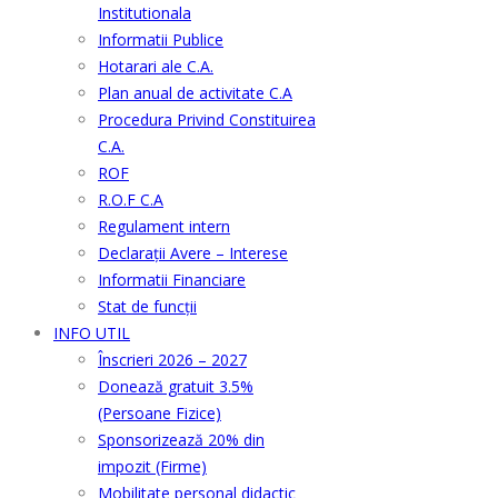
Institutionala
Informatii Publice
Hotarari ale C.A.
Plan anual de activitate C.A
Procedura Privind Constituirea
C.A.
ROF
R.O.F C.A
Regulament intern
Declarații Avere – Interese
Informatii Financiare
Stat de funcții
INFO UTIL
Înscrieri 2026 – 2027
Donează gratuit 3.5%
(Persoane Fizice)
Sponsorizează 20% din
impozit (Firme)
Mobilitate personal didactic