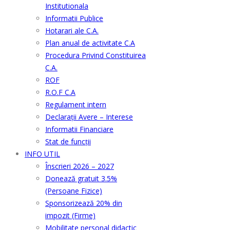
Institutionala
Informatii Publice
Hotarari ale C.A.
Plan anual de activitate C.A
Procedura Privind Constituirea
C.A.
ROF
R.O.F C.A
Regulament intern
Declarații Avere – Interese
Informatii Financiare
Stat de funcții
INFO UTIL
Înscrieri 2026 – 2027
Donează gratuit 3.5%
(Persoane Fizice)
Sponsorizează 20% din
impozit (Firme)
Mobilitate personal didactic