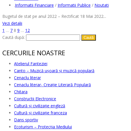
.
Informatii Financiare
/
Informatii Publice
/
Noutati
Bugetul de stat pe anul 2022 – Rectificat 18 Mai 2022...
Vezi detalii
1
…
7
8
9
…
12
Caută după:
CERCURILE NOASTRE
Atelierul Fanteziei
Canto – Muzică ușoară și muzică populară
Cenaclu literar
Cenaclu literar- Creație Literară Populară
Chitara
Constructii Electronice
Cultură şi civilizaţie engleză
Cultură şi civilizaţie franceza
Dans sportiv
Ecoturism – Protecția Mediului