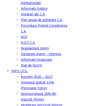
Institutionala
Informatii Publice
Hotarari ale C.A.
Plan anual de activitate C.A
Procedura Privind Constituirea
C.A.
ROF
R.O.F C.A
Regulament intern
Declarații Avere – Interese
Informatii Financiare
Stat de funcții
INFO UTIL
Înscrieri 2026 – 2027
Donează gratuit 3.5%
(Persoane Fizice)
Sponsorizează 20% din
impozit (Firme)
Mobilitate personal didactic