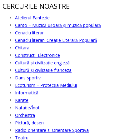
CERCURILE NOASTRE
Atelierul Fanteziei
Canto – Muzică ușoară și muzică populară
Cenaclu literar
Cenaclu literar- Creație Literară Populară
Chitara
Constructii Electronice
Cultură şi civilizaţie engleză
Cultură şi civilizaţie franceza
Dans sportiv
Ecoturism – Protecția Mediului
Informatică
Karate
Natație/Înot
Orchestra
Pictură, desen
Radio orientare si Orientare Sportiva
Teatru