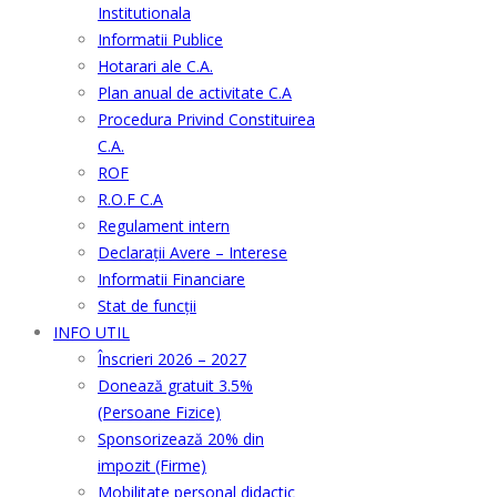
Institutionala
Informatii Publice
Hotarari ale C.A.
Plan anual de activitate C.A
Procedura Privind Constituirea
C.A.
ROF
R.O.F C.A
Regulament intern
Declarații Avere – Interese
Informatii Financiare
Stat de funcții
INFO UTIL
Înscrieri 2026 – 2027
Donează gratuit 3.5%
(Persoane Fizice)
Sponsorizează 20% din
impozit (Firme)
Mobilitate personal didactic