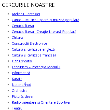
CERCURILE NOASTRE
Atelierul Fanteziei
Canto – Muzică ușoară și muzică populară
Cenaclu literar
Cenaclu literar- Creație Literară Populară
Chitara
Constructii Electronice
Cultură şi civilizaţie engleză
Cultură şi civilizaţie franceza
Dans sportiv
Ecoturism – Protecția Mediului
Informatică
Karate
Natație/Înot
Orchestra
Pictură, desen
Radio orientare si Orientare Sportiva
Teatru