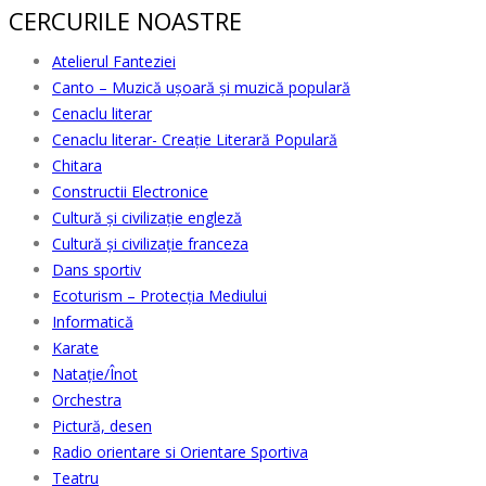
CERCURILE NOASTRE
Atelierul Fanteziei
Canto – Muzică ușoară și muzică populară
Cenaclu literar
Cenaclu literar- Creație Literară Populară
Chitara
Constructii Electronice
Cultură şi civilizaţie engleză
Cultură şi civilizaţie franceza
Dans sportiv
Ecoturism – Protecția Mediului
Informatică
Karate
Natație/Înot
Orchestra
Pictură, desen
Radio orientare si Orientare Sportiva
Teatru