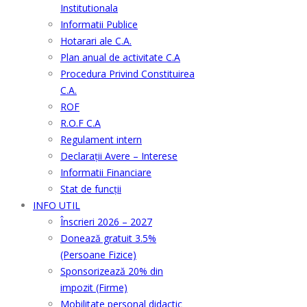
Institutionala
Informatii Publice
Hotarari ale C.A.
Plan anual de activitate C.A
Procedura Privind Constituirea
C.A.
ROF
R.O.F C.A
Regulament intern
Declarații Avere – Interese
Informatii Financiare
Stat de funcții
INFO UTIL
Înscrieri 2026 – 2027
Donează gratuit 3.5%
(Persoane Fizice)
Sponsorizează 20% din
impozit (Firme)
Mobilitate personal didactic